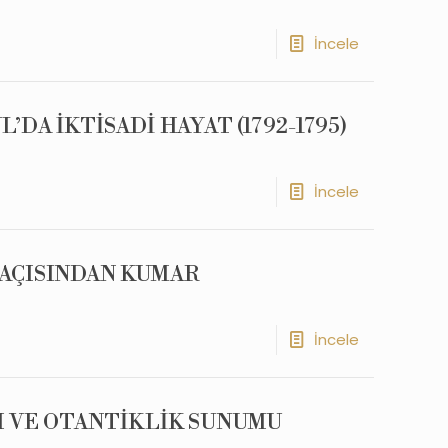
İncele
DA İKTİSADİ HAYAT (1792-1795)
İncele
 AÇISINDAN KUMAR
İncele
SI VE OTANTİKLİK SUNUMU