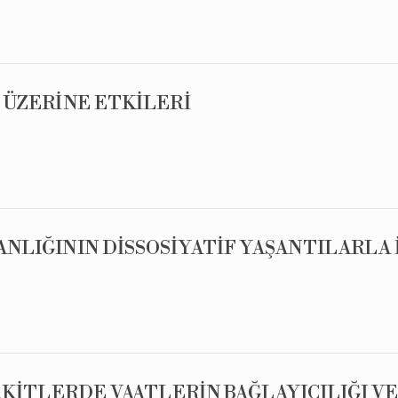
İ ÜZERİNE ETKİLERİ
ANLIĞININ DİSSOSİYATİF YAŞANTILARLA 
 AKİTLERDE VAATLERİN BAĞLAYICILIĞI VE