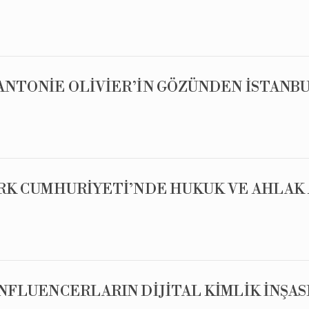
ANTONİE OLİVİER’İN GÖZÜNDEN İSTANBUL’
TÜRK CUMHURİYETİ’NDE HUKUK VE AHLAK
İNFLUENCERLARIN DİJİTAL KİMLİK İNŞA