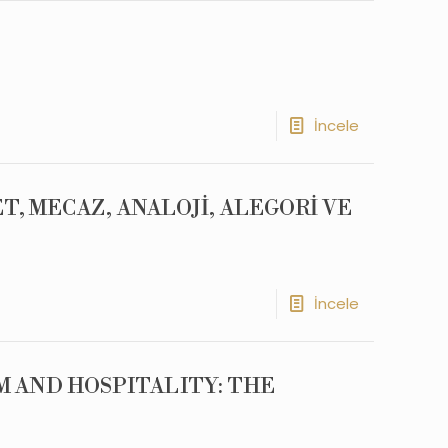
İncele
ET, MECAZ, ANALOJİ, ALEGORİ VE
İncele
M AND HOSPITALITY: THE