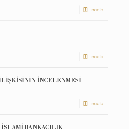
İncele
İncele
İLİŞKİSİNİN İNCELENMESİ
İncele
 İSLAMİ BANKACILIK