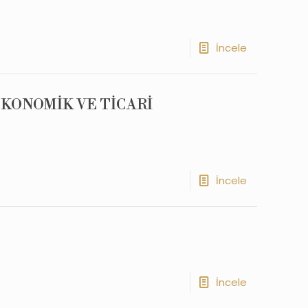
İncele
KONOMİK VE TİCARİ
İncele
İncele