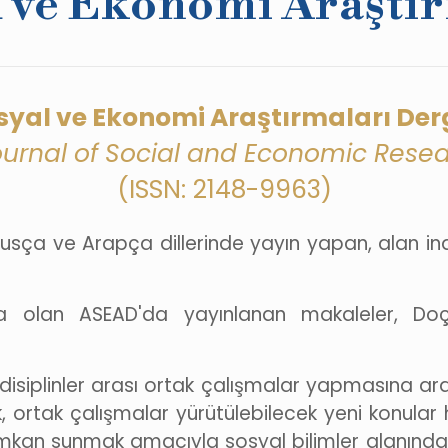
l ve Ekonomi Araştır
yal ve Ekonomi Araştırmaları Der
ournal of Social and Economic Resea
(ISSN: 2148-9963)
, Rusça ve Arapça dillerinde yayın yapan, alan i
 olan ASEAD'da yayınlanan makaleler, Doçen
disiplinler arası ortak çalışmalar yapmasına ar
, ortak çalışmalar yürütülebilecek yeni konular
na imkan sunmak amacıyla sosyal bilimler alanı