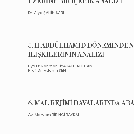
ÜZERİNE BİR İÇERİK ANALİZİ
Dr. Alya ŞAHİN SARI
5. II.ABDÜLHAMİD DÖNEMİNDE
İLİŞKİLERİNİN ANALİZİ
Liya Ur Rahman LİYAKATH ALİKHAN
Prof. Dr. Adem ESEN
6. MAL REJİMİ DAVALARINDA A
Av. Meryem BİRİNCİ BAYKAL