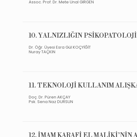
Assoc. Prof. Dr. Mete Unal GIRGEN
10. YALNIZLIĞIN PSİKOPATOLOJ
Dr. Öğr. Üyesi Esra Gül KOÇYİĞİT
Nuray TAÇKIN
11. TEKNOLOJİ KULLANIM ALIŞK
Doç. Dr. Püren AKÇAY
Psk. Sena Naz DURSUN
12. İMAM KARAFİ EL MALİKİ’NİN