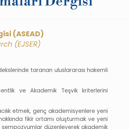
maları Dergisi
gisi (ASEAD)
rch (EJSER)
ndekslerinde taranan uluslararası hakemli
tlik ve Akademik Teşvik kriterlerini
acılık etmek, genç akademisyenlere yeni
 hakkında fikir ortamı oluşturmak ve yeni
nda sempozyumlar düzenleyerek akademik